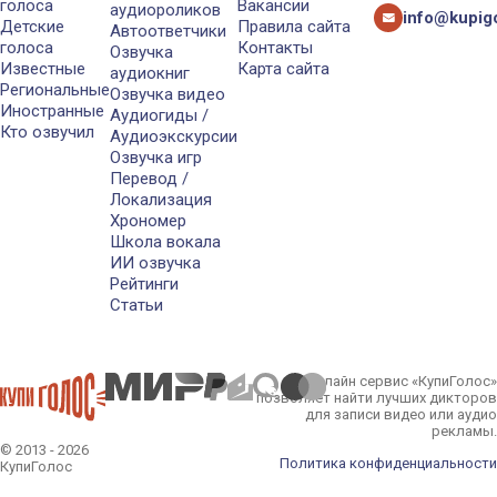
голоса
Вакансии
аудиороликов
info@kupigo
Детские
Правила сайта
Автоответчики
голоса
Контакты
Озвучка
Известные
Карта сайта
аудиокниг
Региональные
Озвучка видео
Иностранные
Аудиогиды /
Кто озвучил
Аудиоэкскурсии
Озвучка игр
Перевод /
Локализация
Хрономер
Школа вокала
ИИ озвучка
Рейтинги
Статьи
Онлайн сервис «КупиГолос»
позволяет найти лучших дикторов
для записи видео или аудио
рекламы.
© 2013 - 2026
Политика конфиденциальности
КупиГолос