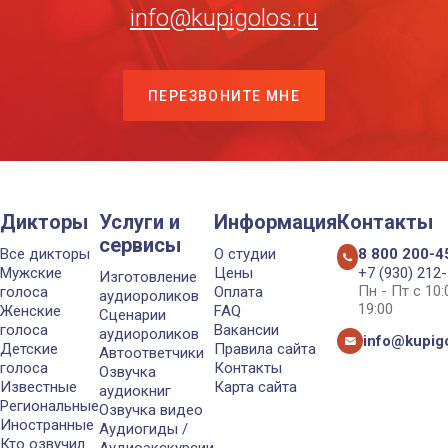
info@kupigolos.ru
ПЕРЕЗВОНИТЕ МНЕ
Дикторы
Услуги и
Информация
Контакты
сервисы
Все дикторы
О студии
8 800 200-4
Мужские
Цены
+7 (930) 212
Изготовление
Пн - Пт с 10
голоса
Оплата
аудиороликов
19:00
Женские
FAQ
Сценарии
голоса
Вакансии
аудиороликов
info@kupigo
Детские
Правила сайта
Автоответчики
голоса
Контакты
Озвучка
Известные
Карта сайта
аудиокниг
Региональные
Озвучка видео
Иностранные
Аудиогиды /
Кто озвучил