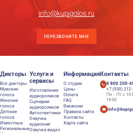
info@kupigolos.ru
ПЕРЕЗВОНИТЕ МНЕ
Дикторы
Услуги и
Информация
Контакты
сервисы
Все дикторы
О студии
8 800 200-4
Мужские
Цены
+7 (930) 212
Изготовление
Пн - Пт с 10
голоса
Оплата
аудиороликов
19:00
Женские
FAQ
Сценарии
голоса
Вакансии
аудиороликов
info@kupigo
Детские
Правила сайта
Автоответчики
голоса
Контакты
Озвучка
Известные
Карта сайта
аудиокниг
Региональные
Озвучка видео