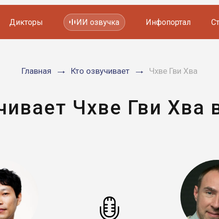
Дикторы
ИИ озвучка
Инфопортал
С
Фильмов и сериалов
Главная
Кто озвучивает
Чхве Гви Хва
Мультфильмов
YouTube каналов
Видеорекламы
чивает Чхве Гви Хва 