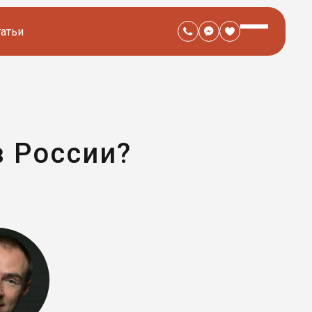
татьи
в России?