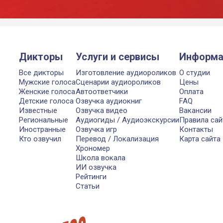
Дикторы
Услуги и сервисы
Информа
Все дикторы
Изготовление аудиороликов
О студии
Мужские голоса
Сценарии аудиороликов
Цены
Женские голоса
Автоответчики
Оплата
Детские голоса
Озвучка аудиокниг
FAQ
Известные
Озвучка видео
Вакансии
Региональные
Аудиогиды / Аудиоэкскурсии
Правила сай
Иностранные
Озвучка игр
Контакты
Кто озвучил
Перевод / Локализация
Карта сайта
Хрономер
Школа вокала
ИИ озвучка
Рейтинги
Статьи