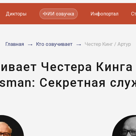
Дикторы
ИИ озвучка
Инфопортал
С
Фильмов и сериалов
Главная
Кто озвучивает
Честер Кинг / Артур
Мультфильмов
YouTube каналов
Видеорекламы
чивает Честера Кинга
gsman: Секретная слу