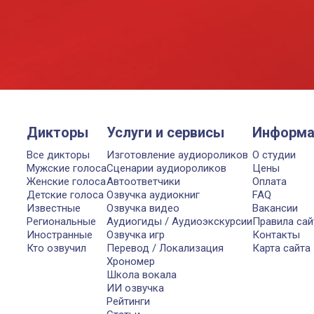
Дикторы
Услуги и сервисы
Информа
Все дикторы
Изготовление аудиороликов
О студии
Мужские голоса
Сценарии аудиороликов
Цены
Женские голоса
Автоответчики
Оплата
Детские голоса
Озвучка аудиокниг
FAQ
Известные
Озвучка видео
Вакансии
Региональные
Аудиогиды / Аудиоэкскурсии
Правила сай
Иностранные
Озвучка игр
Контакты
Кто озвучил
Перевод / Локализация
Карта сайта
Хрономер
Школа вокала
ИИ озвучка
Рейтинги