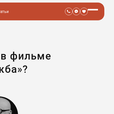
татьи
 в фильме
жба»?