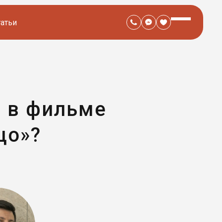
татьи
а в фильме
цо»?