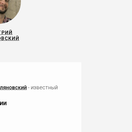
ТРИЙ
ОВСКИЙ
ляновский
- известный
ии