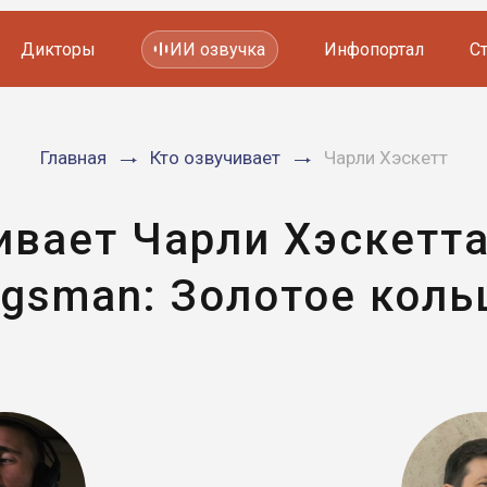
Дикторы
ИИ озвучка
Инфопортал
С
Фильмов и сериалов
Главная
Кто озвучивает
Чарли Хэскетт
Мультфильмов
YouTube каналов
Видеорекламы
ивает Чарли Хэскетт
ngsman: Золотое коль