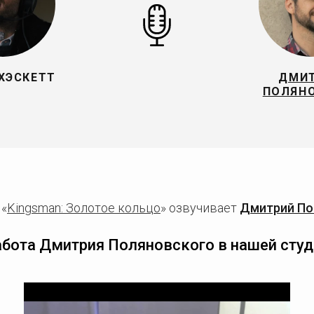
ХЭСКЕТТ
ДМИ
ПОЛЯН
 «
Kingsman: Золотое кольцо
» озвучивает
Дмитрий По
абота Дмитрия Поляновского в нашей студ