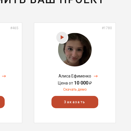
#465
#1780
Алиса Ефименко
10 000
Цена от
₽
Скачать демо
Заказать