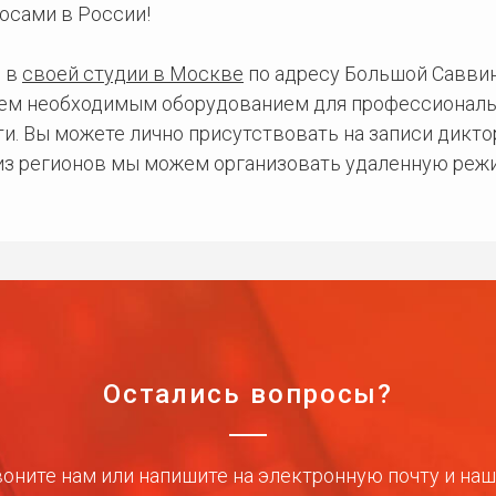
осами в России!
 в
своей студии в Москве
по адресу Большой Саввинс
сем необходимым оборудованием для профессиональ
и. Вы можете лично присутствовать на записи дикто
 из регионов мы можем организовать удаленную режи
Остались вопросы?
оните нам или напишите на электронную почту и на