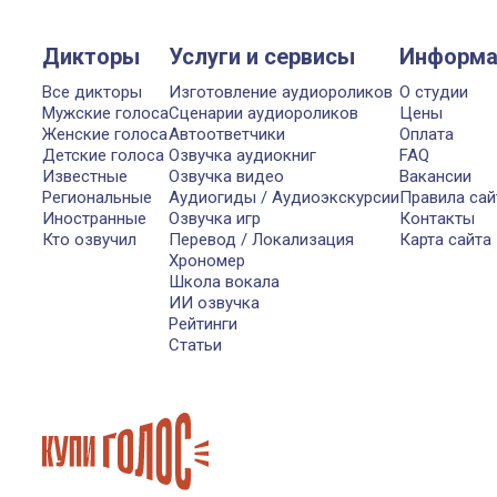
Дикторы
Услуги и сервисы
Информа
Все дикторы
Изготовление аудиороликов
О студии
Мужские голоса
Сценарии аудиороликов
Цены
Женские голоса
Автоответчики
Оплата
Детские голоса
Озвучка аудиокниг
FAQ
Известные
Озвучка видео
Вакансии
Региональные
Аудиогиды / Аудиоэкскурсии
Правила сай
Иностранные
Озвучка игр
Контакты
Кто озвучил
Перевод / Локализация
Карта сайта
Хрономер
Школа вокала
ИИ озвучка
Рейтинги
Статьи