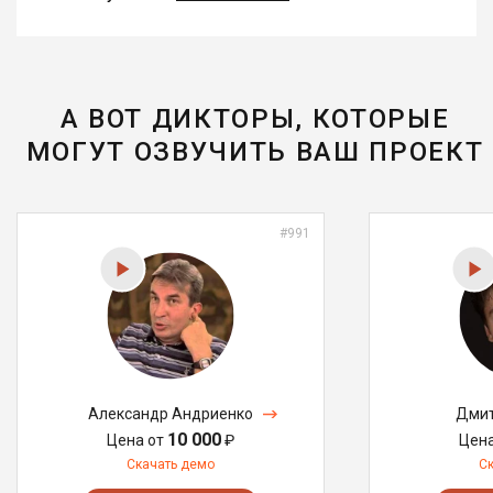
А ВОТ ДИКТОРЫ, КОТОРЫЕ
МОГУТ ОЗВУЧИТЬ ВАШ ПРОЕКТ
#991
Александр Андриенко
Дмит
10 000
Цена от
₽
Цен
Скачать демо
С