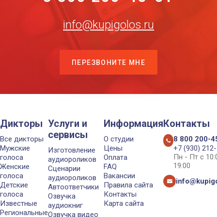
info@kupigolos.ru
ПЕРЕЗВОНИТЕ МНЕ
Дикторы
Услуги и
Информация
Контакты
сервисы
Все дикторы
О студии
8 800 200-4
Мужские
Цены
+7 (930) 212
Изготовление
Пн - Пт с 10
голоса
Оплата
аудиороликов
19:00
Женские
FAQ
Сценарии
голоса
Вакансии
аудиороликов
info@kupigo
Детские
Правила сайта
Автоответчики
голоса
Контакты
Озвучка
Известные
Карта сайта
аудиокниг
Региональные
Озвучка видео