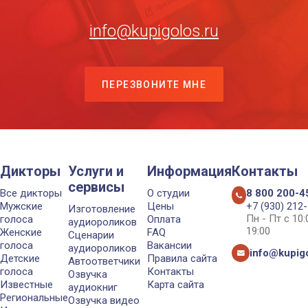
info@kupigolos.ru
ПЕРЕЗВОНИТЕ МНЕ
Дикторы
Услуги и
Информация
Контакты
сервисы
Все дикторы
О студии
8 800 200-4
Мужские
Цены
+7 (930) 212
Изготовление
Пн - Пт с 10
голоса
Оплата
аудиороликов
19:00
Женские
FAQ
Сценарии
голоса
Вакансии
аудиороликов
info@kupigo
Детские
Правила сайта
Автоответчики
голоса
Контакты
Озвучка
Известные
Карта сайта
аудиокниг
Региональные
Озвучка видео