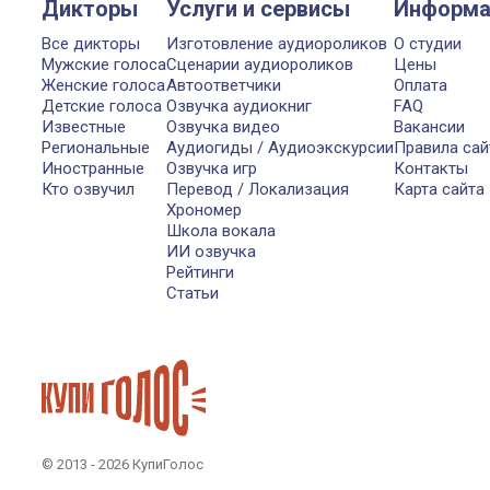
Дикторы
Услуги и сервисы
Информа
Все дикторы
Изготовление аудиороликов
О студии
Мужские голоса
Сценарии аудиороликов
Цены
Женские голоса
Автоответчики
Оплата
Детские голоса
Озвучка аудиокниг
FAQ
Известные
Озвучка видео
Вакансии
Региональные
Аудиогиды / Аудиоэкскурсии
Правила сай
Иностранные
Озвучка игр
Контакты
Кто озвучил
Перевод / Локализация
Карта сайта
Хрономер
Школа вокала
ИИ озвучка
Рейтинги
Статьи
© 2013 - 2026 КупиГолос