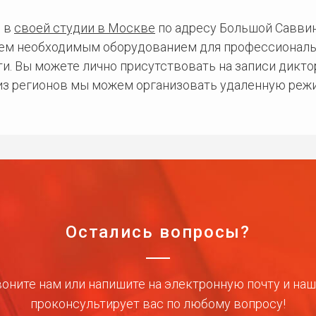
 в
своей студии в Москве
по адресу Большой Саввинс
сем необходимым оборудованием для профессиональ
и. Вы можете лично присутствовать на записи дикто
 из регионов мы можем организовать удаленную режи
Остались вопросы?
оните нам или напишите на электронную почту и на
проконсультирует вас по любому вопросу!