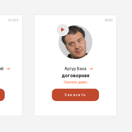
#1003
#985
ий
Артур Ваха
договорная
Скачать демо
Заказать