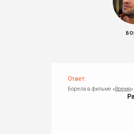
БО
Ответ:
Борела в фильме «
Время
»
Р