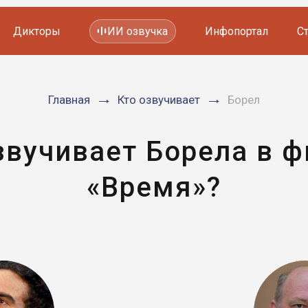
Дикторы
ИИ озвучка
Инфопортал
С
Фильмов и сериалов
Главная
Кто озвучивает
Борел
Мультфильмов
YouTube каналов
Видеорекламы
звучивает Борела в 
«Время»?