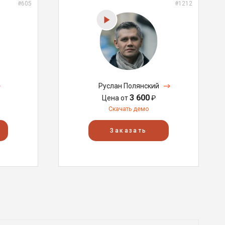
#605
#1212
Руслан Полянский
3 600
Цена от
₽
Скачать демо
Заказать