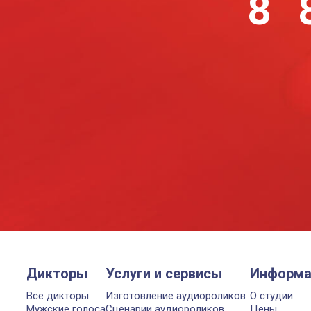
8 
Дикторы
Услуги и сервисы
Информа
Все дикторы
Изготовление аудиороликов
О студии
Мужские голоса
Сценарии аудиороликов
Цены