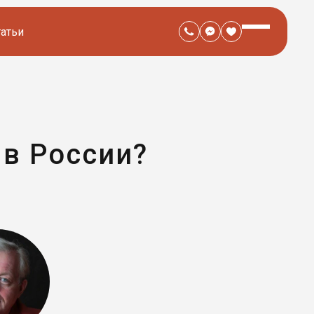
татьи
 в России?