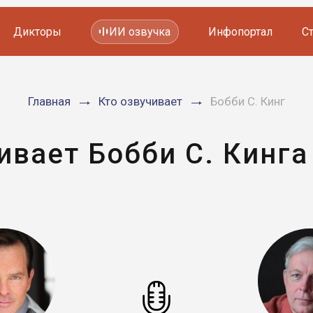
Дикторы
ИИ озвучка
Инфопортал
С
Фильмов и сериалов
Главная
Кто озвучивает
Бобби С. Кинг
Мультфильмов
YouTube каналов
Видеорекламы
ивает Бобби С. Кинга