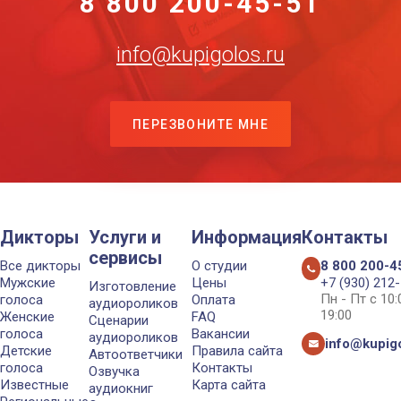
8 800 200-45-51
info@kupigolos.ru
ПЕРЕЗВОНИТЕ МНЕ
Дикторы
Услуги и
Информация
Контакты
сервисы
Все дикторы
О студии
8 800 200-4
Мужские
Цены
+7 (930) 212
Изготовление
Пн - Пт с 10
голоса
Оплата
аудиороликов
19:00
Женские
FAQ
Сценарии
голоса
Вакансии
аудиороликов
info@kupigo
Детские
Правила сайта
Автоответчики
голоса
Контакты
Озвучка
Известные
Карта сайта
аудиокниг