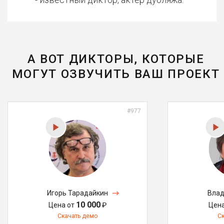
А ВОТ ДИКТОРЫ, КОТОРЫЕ
МОГУТ ОЗВУЧИТЬ ВАШ ПРОЕКТ
#977
Игорь Тарадайкин
Влад
10 000
Цена от
₽
Цен
Скачать демо
С