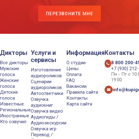
ПЕРЕЗВОНИТЕ МНЕ
Дикторы
Услуги и
Информация
Контакты
сервисы
Все дикторы
О студии
8 800 200-4
Мужские
Цены
+7 (930) 212
Изготовление
Пн - Пт с 10
голоса
Оплата
аудиороликов
19:00
Женские
FAQ
Сценарии
голоса
Вакансии
аудиороликов
info@kupigo
Детские
Правила сайта
Автоответчики
голоса
Контакты
Озвучка
Известные
Карта сайта
аудиокниг
Региональные
Озвучка видео
Иностранные
Аудиогиды /
Кто озвучил
Аудиоэкскурсии
Озвучка игр
Перевод /