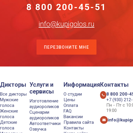
8 800 200-45-51
info@kupigolos.ru
ПЕРЕЗВОНИТЕ МНЕ
Дикторы
Услуги и
Информация
Контакты
сервисы
Все дикторы
О студии
8 800 200-4
Мужские
Цены
+7 (930) 212
Изготовление
Пн - Пт с 10
голоса
Оплата
аудиороликов
19:00
Женские
FAQ
Сценарии
голоса
Вакансии
аудиороликов
info@kupigo
Детские
Правила сайта
Автоответчики
голоса
Контакты
Озвучка