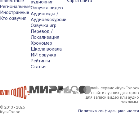
Известные
Карта сайта
аудиокниг
Региональные
Озвучка видео
Иностранные
Аудиогиды /
Кто озвучил
Аудиоэкскурсии
Озвучка игр
Перевод /
Локализация
Хрономер
Школа вокала
ИИ озвучка
Рейтинги
Статьи
Онлайн сервис «КупиГолос»
позволяет найти лучших дикторов
для записи видео или аудио
рекламы.
© 2013 - 2026
Политика конфиденциальности
КупиГолос