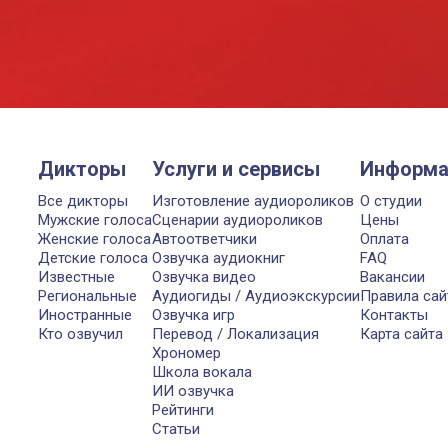
Дикторы
Услуги и сервисы
Информа
Все дикторы
Изготовление аудиороликов
О студии
Мужские голоса
Сценарии аудиороликов
Цены
Женские голоса
Автоответчики
Оплата
Детские голоса
Озвучка аудиокниг
FAQ
Известные
Озвучка видео
Вакансии
Региональные
Аудиогиды / Аудиоэкскурсии
Правила сай
Иностранные
Озвучка игр
Контакты
Кто озвучил
Перевод / Локализация
Карта сайта
Хрономер
Школа вокала
ИИ озвучка
Рейтинги
Статьи