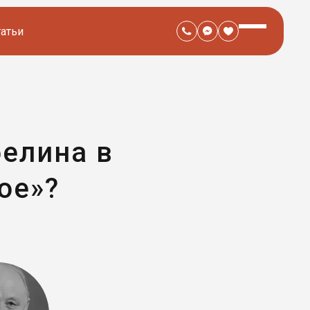
татьи
белина в
ое»?