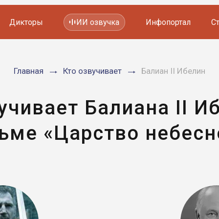
Дикторы
ИИ озвучка
Инфопортал
С
Фильмов и сериалов
Главная
Кто озвучивает
Балиан II Ибелин
Мультфильмов
YouTube каналов
Видеорекламы
учивает Балиана II И
ьме «Царство небесн