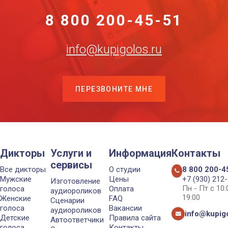
8 800 200-45-51
info@kupigolos.ru
ПЕРЕЗВОНИТЕ МНЕ
Дикторы
Услуги и
Информация
Контакты
сервисы
Все дикторы
О студии
8 800 200-4
Мужские
Цены
+7 (930) 212
Изготовление
Пн - Пт с 10
голоса
Оплата
аудиороликов
19:00
Женские
FAQ
Сценарии
голоса
Вакансии
аудиороликов
info@kupigo
Детские
Правила сайта
Автоответчики
голоса
Контакты