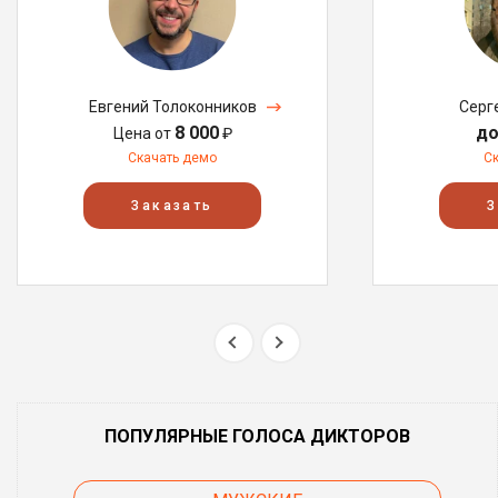
Евгений Толоконников
Серг
8 000
до
Цена от
₽
Скачать демо
С
Заказать
З
ПОПУЛЯРНЫЕ ГОЛОСА ДИКТОРОВ