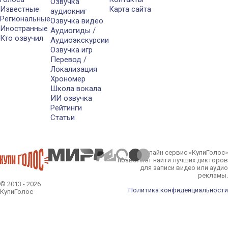
Озвучка
Известные
Карта сайта
аудиокниг
Региональные
Озвучка видео
Иностранные
Аудиогиды /
Кто озвучил
Аудиоэкскурсии
Озвучка игр
Перевод /
Локализация
Хрономер
Школа вокала
ИИ озвучка
Рейтинги
Статьи
Онлайн сервис «КупиГолос»
позволяет найти лучших дикторов
для записи видео или аудио
рекламы.
© 2013 - 2026
Политика конфиденциальности
КупиГолос