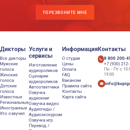
ПЕРЕЗВОНИТЕ МНЕ
Дикторы
Услуги и
Информация
Контакты
сервисы
Все дикторы
О студии
8 800 200-4
Мужские
Цены
+7 (930) 212
Изготовление
Пн - Пт с 10
голоса
Оплата
аудиороликов
19:00
Женские
FAQ
Сценарии
голоса
Вакансии
аудиороликов
info@kupigo
Детские
Правила сайта
Автоответчики
голоса
Контакты
Озвучка
Известные
Карта сайта
аудиокниг
Региональные
Озвучка видео
Иностранные
Аудиогиды /
Кто озвучил
Аудиоэкскурсии
Озвучка игр
Перевод /