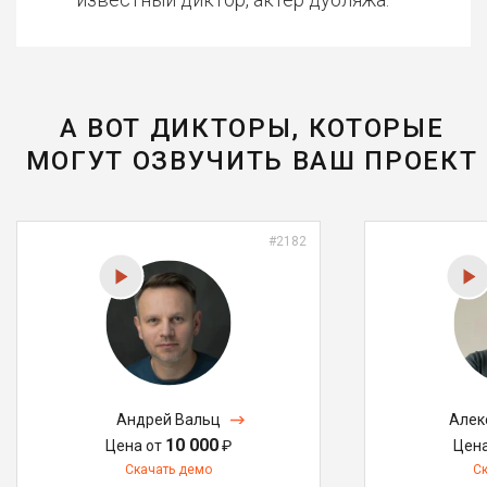
А ВОТ ДИКТОРЫ, КОТОРЫЕ
МОГУТ ОЗВУЧИТЬ ВАШ ПРОЕКТ
#2182
Андрей Вальц
Алек
10 000
Цена от
₽
Цен
Скачать демо
С