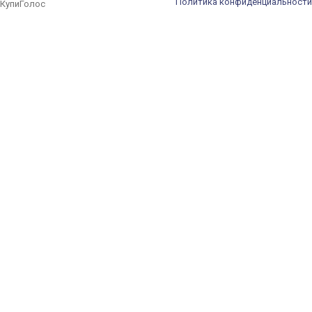
Политика конфиденциальности
КупиГолос