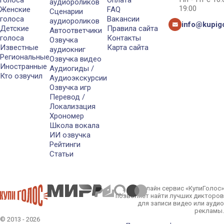
голоса
Оплата
аудиороликов
19:00
Женские
FAQ
Сценарии
голоса
Вакансии
аудиороликов
info@kupigo
Детские
Правила сайта
Автоответчики
голоса
Контакты
Озвучка
Известные
Карта сайта
аудиокниг
Региональные
Озвучка видео
Иностранные
Аудиогиды /
Кто озвучил
Аудиоэкскурсии
Озвучка игр
Перевод /
Локализация
Хрономер
Школа вокала
ИИ озвучка
Рейтинги
Статьи
Онлайн сервис «КупиГолос»
позволяет найти лучших дикторов
для записи видео или аудио
рекламы.
© 2013 - 2026