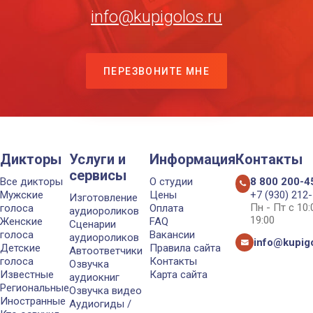
info@kupigolos.ru
ПЕРЕЗВОНИТЕ МНЕ
Дикторы
Услуги и
Информация
Контакты
сервисы
Все дикторы
О студии
8 800 200-4
Мужские
Цены
+7 (930) 212
Изготовление
Пн - Пт с 10
голоса
Оплата
аудиороликов
19:00
Женские
FAQ
Сценарии
голоса
Вакансии
аудиороликов
info@kupigo
Детские
Правила сайта
Автоответчики
голоса
Контакты
Озвучка
Известные
Карта сайта
аудиокниг
Региональные
Озвучка видео
Иностранные
Аудиогиды /