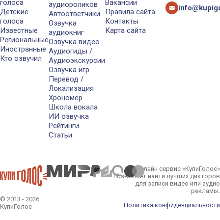
голоса
Вакансии
аудиороликов
info@kupigo
Детские
Правила сайта
Автоответчики
голоса
Контакты
Озвучка
Известные
Карта сайта
аудиокниг
Региональные
Озвучка видео
Иностранные
Аудиогиды /
Кто озвучил
Аудиоэкскурсии
Озвучка игр
Перевод /
Локализация
Хрономер
Школа вокала
ИИ озвучка
Рейтинги
Статьи
Онлайн сервис «КупиГолос»
позволяет найти лучших дикторов
для записи видео или аудио
рекламы.
© 2013 - 2026
Политика конфиденциальности
КупиГолос