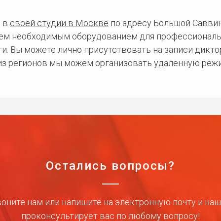
 в
своей студии в Москве
по адресу Большой Саввинс
сем необходимым оборудованием для профессиональ
и. Вы можете лично присутствовать на записи дикто
 из регионов мы можем организовать удаленную режи
Остались вопросы?
оните нам или напишите на электронную почту и на
проконсультирует вас по любому вопросу!