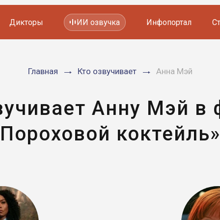
Дикторы
ИИ озвучка
Инфопортал
С
Фильмов и сериалов
Главная
Кто озвучивает
Анна Мэй
Мультфильмов
YouTube каналов
Видеорекламы
вучивает Анну Мэй в
«Пороховой коктейль»