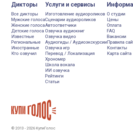
Дикторы
Услуги и сервисы
Информа
Все дикторы
Изготовление аудиороликов
О студии
Мужские голоса
Сценарии аудиороликов
Цены
Женские голоса
Автоответчики
Оплата
Детские голоса
Озвучка аудиокниг
FAQ
Известные
Озвучка видео
Вакансии
Региональные
Аудиогиды / Аудиоэкскурсии
Правила сай
Иностранные
Озвучка игр
Контакты
Кто озвучил
Перевод / Локализация
Карта сайта
Хрономер
Школа вокала
ИИ озвучка
Рейтинги
Статьи
© 2013 - 2026 КупиГолос