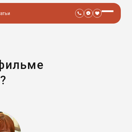
татьи
 фильме
?