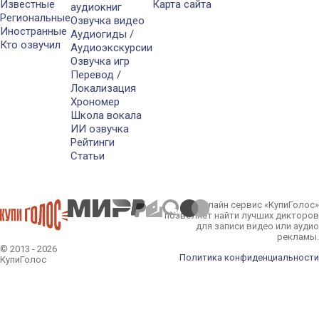
Известные
Карта сайта
аудиокниг
Региональные
Озвучка видео
Иностранные
Аудиогиды /
Кто озвучил
Аудиоэкскурсии
Озвучка игр
Перевод /
Локализация
Хрономер
Школа вокала
ИИ озвучка
Рейтинги
Статьи
Онлайн сервис «КупиГолос»
позволяет найти лучших дикторов
для записи видео или аудио
рекламы.
© 2013 - 2026
Политика конфиденциальности
КупиГолос