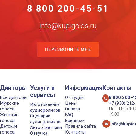
8 800 200-45-51
info@kupigolos.ru
ПЕРЕЗВОНИТЕ МНЕ
Дикторы
Услуги и
Информация
Контакты
сервисы
Все дикторы
О студии
8 800 200-4
Мужские
Цены
+7 (930) 212
Изготовление
Пн - Пт с 10
голоса
Оплата
аудиороликов
19:00
Женские
FAQ
Сценарии
голоса
Вакансии
аудиороликов
info@kupigo
Детские
Правила сайта
Автоответчики
голоса
Контакты
Озвучка