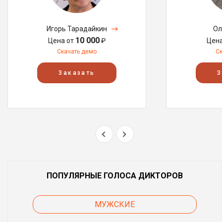
Игорь Тарадайкин
Ол
10 000
Цена от
₽
Цен
Скачать демо
С
Заказать
З
ПОПУЛЯРНЫЕ ГОЛОСА ДИКТОРОВ
МУЖСКИЕ