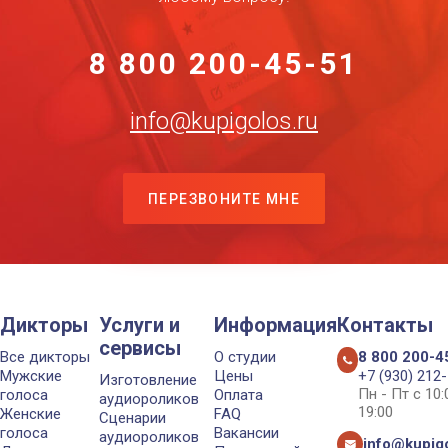
8 800 200-45-51
info@kupigolos.ru
ПЕРЕЗВОНИТЕ МНЕ
Дикторы
Услуги и
Информация
Контакты
сервисы
Все дикторы
О студии
8 800 200-4
Мужские
Цены
+7 (930) 212
Изготовление
Пн - Пт с 10
голоса
Оплата
аудиороликов
19:00
Женские
FAQ
Сценарии
голоса
Вакансии
аудиороликов
info@kupigo