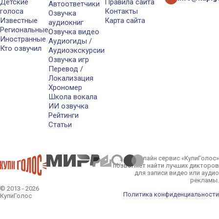
Детские
Правила сайта
Автоответчики
голоса
Контакты
Озвучка
Известные
Карта сайта
аудиокниг
Региональные
Озвучка видео
Иностранные
Аудиогиды /
Кто озвучил
Аудиоэкскурсии
Озвучка игр
Перевод /
Локализация
Хрономер
Школа вокала
ИИ озвучка
Рейтинги
Статьи
Онлайн сервис «КупиГолос»
позволяет найти лучших дикторов
для записи видео или аудио
рекламы.
© 2013 - 2026
Политика конфиденциальности
КупиГолос