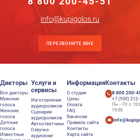
8 800 200-45-51
info@kupigolos.ru
ПЕРЕЗВОНИТЕ МНЕ
Дикторы
Услуги и
Информация
Контакты
сервисы
Все дикторы
О студии
8 800 200-4
Мужские
Цены
+7 (930) 212
Изготовление
Пн - Пт с 10
голоса
Оплата
аудиороликов
19:00
Женские
FAQ
Сценарии
голоса
Вакансии
аудиороликов
info@kupigo
Детские
Правила сайта
Автоответчики
голоса
Контакты
Озвучка
Известные
Карта сайта
аудиокниг