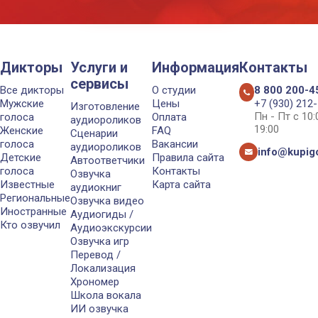
Дикторы
Услуги и
Информация
Контакты
сервисы
Все дикторы
О студии
8 800 200-4
Мужские
Цены
+7 (930) 212
Изготовление
Пн - Пт с 10
голоса
Оплата
аудиороликов
19:00
Женские
FAQ
Сценарии
голоса
Вакансии
аудиороликов
info@kupigo
Детские
Правила сайта
Автоответчики
голоса
Контакты
Озвучка
Известные
Карта сайта
аудиокниг
Региональные
Озвучка видео
Иностранные
Аудиогиды /
Кто озвучил
Аудиоэкскурсии
Озвучка игр
Перевод /
Локализация
Хрономер
Школа вокала
ИИ озвучка