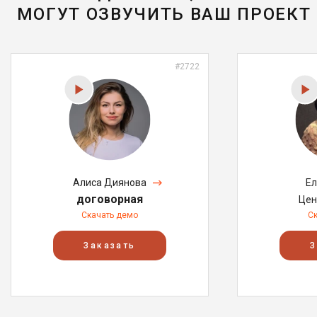
МОГУТ ОЗВУЧИТЬ ВАШ ПРОЕКТ
#2722
Алиса Диянова
Ел
договорная
Цен
Скачать демо
С
Заказать
З