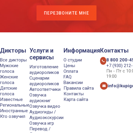
ПЕРЕЗВОНИТЕ МНЕ
Дикторы
Услуги и
Информация
Контакты
сервисы
Все дикторы
О студии
8 800 200-4
Мужские
Цены
+7 (930) 212
Изготовление
Пн - Пт с 10
голоса
Оплата
аудиороликов
19:00
Женские
FAQ
Сценарии
голоса
Вакансии
аудиороликов
info@kupigo
Детские
Правила сайта
Автоответчики
голоса
Контакты
Озвучка
Известные
Карта сайта
аудиокниг
Региональные
Озвучка видео
Иностранные
Аудиогиды /
Кто озвучил
Аудиоэкскурсии
Озвучка игр
Перевод /