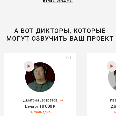
КРИС ЭВАНС
А ВОТ ДИКТОРЫ, КОТОРЫЕ
МОГУТ ОЗВУЧИТЬ ВАШ ПРОЕКТ
#431
Дмитрий Евстратов
Ива
10 000
до
Цена от
₽
Скачать демо
С