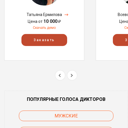
Татьяна Ермилова
Всев
10 000
Цена от
₽
Цен
Скачать демо
С
Заказать
З
ПОПУЛЯРНЫЕ ГОЛОСА ДИКТОРОВ
МУЖСКИЕ