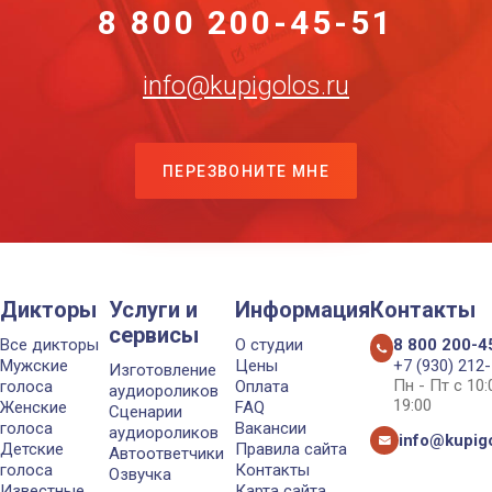
8 800 200-45-51
info@kupigolos.ru
ПЕРЕЗВОНИТЕ МНЕ
Дикторы
Услуги и
Информация
Контакты
сервисы
Все дикторы
О студии
8 800 200-4
Мужские
Цены
+7 (930) 212
Изготовление
Пн - Пт с 10
голоса
Оплата
аудиороликов
19:00
Женские
FAQ
Сценарии
голоса
Вакансии
аудиороликов
info@kupigo
Детские
Правила сайта
Автоответчики
голоса
Контакты
Озвучка
Известные
Карта сайта