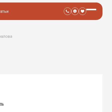
татьи
ралова
ль