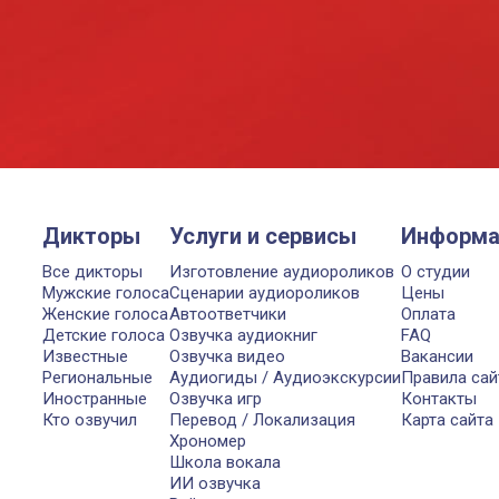
Дикторы
Услуги и сервисы
Информа
Все дикторы
Изготовление аудиороликов
О студии
Мужские голоса
Сценарии аудиороликов
Цены
Женские голоса
Автоответчики
Оплата
Детские голоса
Озвучка аудиокниг
FAQ
Известные
Озвучка видео
Вакансии
Региональные
Аудиогиды / Аудиоэкскурсии
Правила сай
Иностранные
Озвучка игр
Контакты
Кто озвучил
Перевод / Локализация
Карта сайта
Хрономер
Школа вокала
ИИ озвучка