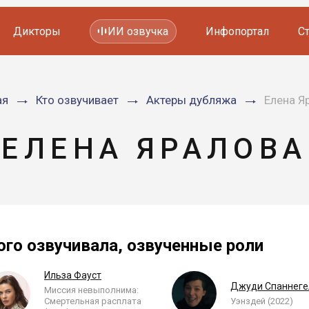
Дикторы
ИИ озвучка
Инфопортал
С
Фильмов и сериалов
ая
Кто озвучивает
Актеры дубляжа
Елена Я
Мультфильмов
YouTube каналов
Видеорекламы
ЕЛЕНА ЯРАЛОВА
ого озвучивала, озвученные роли
Ильза Фауст
Джуди Спаннеге
Миссия невыполнима:
Смертельная расплата
Уэнздей (2022)