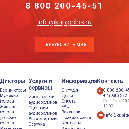
8 800 200-45-51
info@kupigolos.ru
ПЕРЕЗВОНИТЕ МНЕ
Дикторы
Услуги и
Информация
Контакты
сервисы
Все дикторы
О студии
8 800 200-4
Мужские
Цены
+7 (930) 212
Изготовление
Пн - Пт с 10
голоса
Оплата
аудиороликов
19:00
Женские
FAQ
Сценарии
голоса
Вакансии
аудиороликов
info@kupigo
Детские
Правила сайта
Автоответчики
голоса
Контакты
Озвучка
Известные
Карта сайта