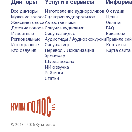
Дикторы
Услуги и сервисы
Информа
Все дикторы
Изготовление аудиороликов
О студии
Мужские голоса
Сценарии аудиороликов
Цены
Женские голоса
Автоответчики
Оплата
Детские голоса
Озвучка аудиокниг
FAQ
Известные
Озвучка видео
Вакансии
Региональные
Аудиогиды / Аудиоэкскурсии
Правила сай
Иностранные
Озвучка игр
Контакты
Кто озвучил
Перевод / Локализация
Карта сайта
Хрономер
Школа вокала
ИИ озвучка
Рейтинги
Статьи
© 2013 - 2026 КупиГолос