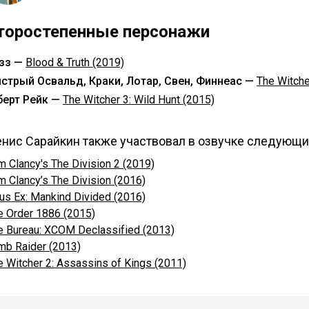
торостепенные персонажи
зз —
Blood & Truth (2019)
стрый Освальд, Краки, Лотар, Свен, Финнеас —
The Witche
берт Рейк —
The Witcher 3: Wild Hunt (2015)
нис Сарайкин также участвовал в озвучке следующи
m Clancy's The Division 2 (2019)
m Clancy’s The Division (2016)
us Ex: Mankind Divided (2016)
e Order 1886 (2015)
e Bureau: XCOM Declassified (2013)
mb Raider (2013)
e Witcher 2: Assassins of Kings (2011)