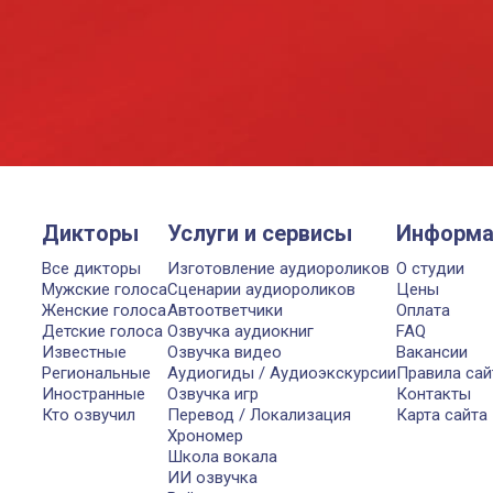
Дикторы
Услуги и сервисы
Информа
Все дикторы
Изготовление аудиороликов
О студии
Мужские голоса
Сценарии аудиороликов
Цены
Женские голоса
Автоответчики
Оплата
Детские голоса
Озвучка аудиокниг
FAQ
Известные
Озвучка видео
Вакансии
Региональные
Аудиогиды / Аудиоэкскурсии
Правила сай
Иностранные
Озвучка игр
Контакты
Кто озвучил
Перевод / Локализация
Карта сайта
Хрономер
Школа вокала
ИИ озвучка