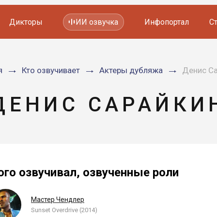
Дикторы
ИИ озвучка
Инфопортал
С
Фильмов и сериалов
я
Кто озвучивает
Актеры дубляжа
Денис С
Мультфильмов
YouTube каналов
Видеорекламы
ДЕНИС САРАЙКИ
ого озвучивал, озвученные роли
Мастер Чендлер
Sunset Overdrive (2014)