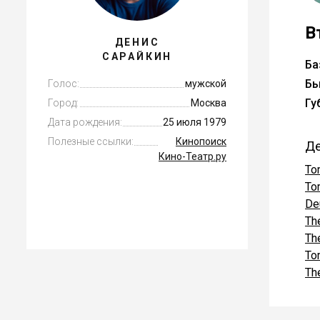
В
ДЕНИС
САРАЙКИН
Ба
Бы
Голос:
мужской
Гу
Город:
Москва
Дата рождения:
25 июля 1979
Полезные ссылки:
Кинопоиск
Де
Кино-Театр.ру
To
To
De
Th
Th
To
Th