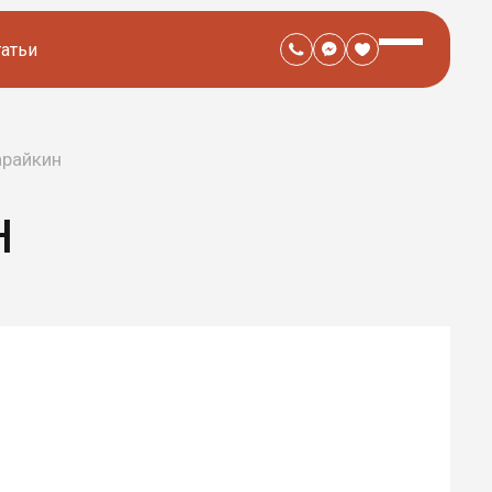
татьи
арайкин
Н