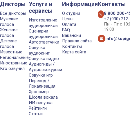
Дикторы
Услуги и
Информация
Контакты
сервисы
Все дикторы
О студии
8 800 200-4
Мужские
Цены
+7 (930) 212
Изготовление
Пн - Пт с 10
голоса
Оплата
аудиороликов
19:00
Женские
FAQ
Сценарии
голоса
Вакансии
аудиороликов
info@kupigo
Детские
Правила сайта
Автоответчики
голоса
Контакты
Озвучка
Известные
Карта сайта
аудиокниг
Региональные
Озвучка видео
Иностранные
Аудиогиды /
Кто озвучил
Аудиоэкскурсии
Озвучка игр
Перевод /
Локализация
Хрономер
Школа вокала
ИИ озвучка
Рейтинги
Статьи