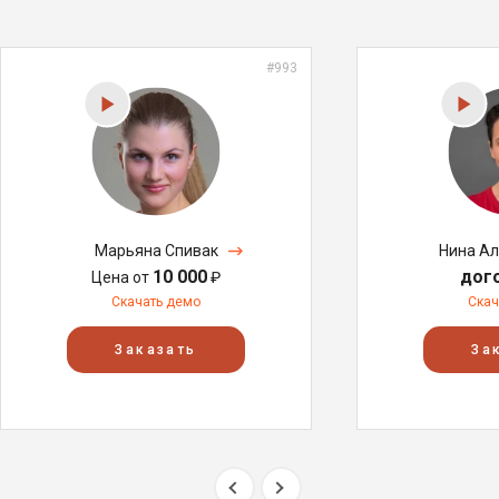
#993
Марьяна Спивак
Нина А
10 000
дог
Цена от
₽
Скачать демо
Скач
Заказать
За