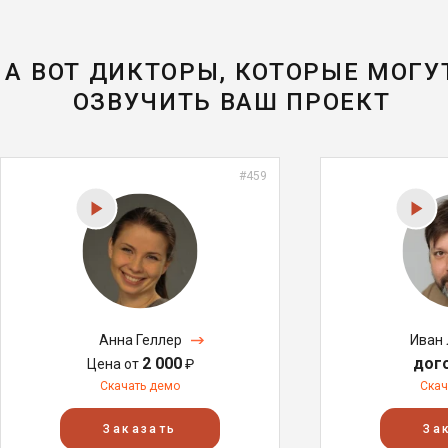
А ВОТ ДИКТОРЫ, КОТОРЫЕ МОГУ
ОЗВУЧИТЬ ВАШ ПРОЕКТ
#459
Анна Геллер
Иван
2 000
дог
Цена от
₽
Скачать демо
Скач
Заказать
За