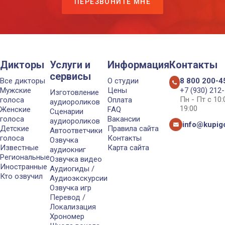
ПЕРЕЗВОНИТЕ МНЕ
Дикторы
Услуги и
Информация
Контакты
сервисы
Все дикторы
О студии
8 800 200-4
Мужские
Цены
+7 (930) 212
Изготовление
Пн - Пт с 10
голоса
Оплата
аудиороликов
19:00
Женские
FAQ
Сценарии
голоса
Вакансии
аудиороликов
info@kupigo
Детские
Правила сайта
Автоответчики
голоса
Контакты
Озвучка
Известные
Карта сайта
аудиокниг
Региональные
Озвучка видео
Иностранные
Аудиогиды /
Кто озвучил
Аудиоэкскурсии
Озвучка игр
Перевод /
Локализация
Хрономер