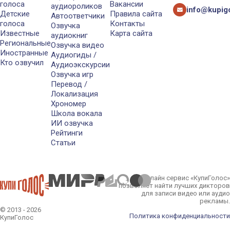
голоса
Вакансии
аудиороликов
info@kupigo
Детские
Правила сайта
Автоответчики
голоса
Контакты
Озвучка
Известные
Карта сайта
аудиокниг
Региональные
Озвучка видео
Иностранные
Аудиогиды /
Кто озвучил
Аудиоэкскурсии
Озвучка игр
Перевод /
Локализация
Хрономер
Школа вокала
ИИ озвучка
Рейтинги
Статьи
Онлайн сервис «КупиГолос»
позволяет найти лучших дикторов
для записи видео или аудио
рекламы.
© 2013 - 2026
Политика конфиденциальности
КупиГолос