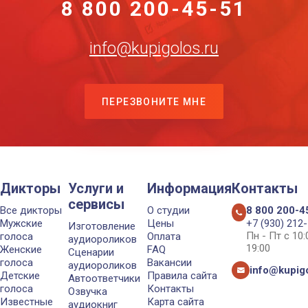
8 800 200-45-51
info@kupigolos.ru
ПЕРЕЗВОНИТЕ МНЕ
Дикторы
Услуги и
Информация
Контакты
сервисы
Все дикторы
О студии
8 800 200-4
Мужские
Цены
+7 (930) 212
Изготовление
Пн - Пт с 10
голоса
Оплата
аудиороликов
19:00
Женские
FAQ
Сценарии
голоса
Вакансии
аудиороликов
info@kupigo
Детские
Правила сайта
Автоответчики
голоса
Контакты
Озвучка
Известные
Карта сайта
аудиокниг