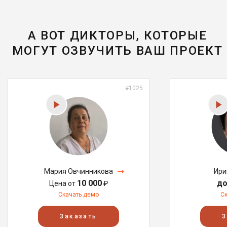
А ВОТ ДИКТОРЫ, КОТОРЫЕ
МОГУТ ОЗВУЧИТЬ ВАШ ПРОЕКТ
#1025
Мария Овчинникова
Ири
10 000
до
Цена от
₽
Скачать демо
С
Заказать
З