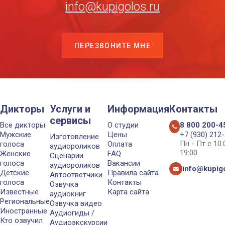
info@kupigolos.ru
ПЕРЕЗВОНИТЕ МНЕ
Дикторы
Услуги и
Информация
Контакты
сервисы
Все дикторы
О студии
8 800 200-4
Мужские
Цены
+7 (930) 212
Изготовление
Пн - Пт с 10
голоса
Оплата
аудиороликов
19:00
Женские
FAQ
Сценарии
голоса
Вакансии
аудиороликов
info@kupigo
Детские
Правила сайта
Автоответчики
голоса
Контакты
Озвучка
Известные
Карта сайта
аудиокниг
Региональные
Озвучка видео
Иностранные
Аудиогиды /
Кто озвучил
Аудиоэкскурсии