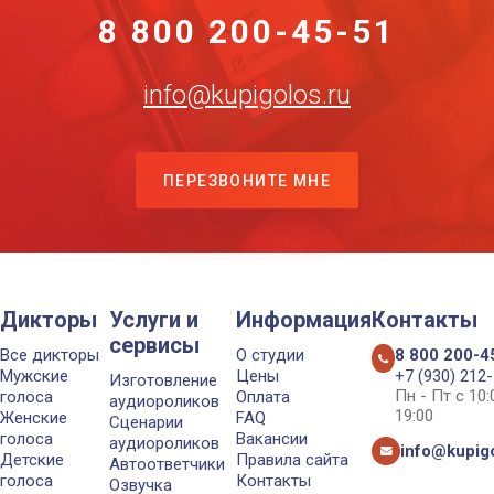
8 800 200-45-51
info@kupigolos.ru
ПЕРЕЗВОНИТЕ МНЕ
Дикторы
Услуги и
Информация
Контакты
сервисы
Все дикторы
О студии
8 800 200-4
Мужские
Цены
+7 (930) 212
Изготовление
Пн - Пт с 10
голоса
Оплата
аудиороликов
19:00
Женские
FAQ
Сценарии
голоса
Вакансии
аудиороликов
info@kupigo
Детские
Правила сайта
Автоответчики
голоса
Контакты
Озвучка