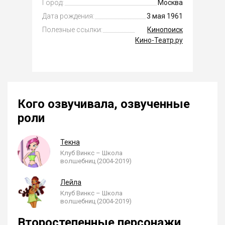
Город:
Москва
Дата рождения:
3 мая 1961
Полезные ссылки:
Кинопоиск
Кино-Театр.ру
Кого озвучивала, озвученные
роли
Текна
Клуб Винкс – Школа
волшебниц (2004-2019)
Лейла
Клуб Винкс – Школа
волшебниц (2004-2019)
Второстепенные персонажи