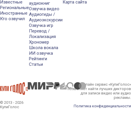
Известные
Карта сайта
аудиокниг
Региональные
Озвучка видео
Иностранные
Аудиогиды /
Кто озвучил
Аудиоэкскурсии
Озвучка игр
Перевод /
Локализация
Хрономер
Школа вокала
ИИ озвучка
Рейтинги
Статьи
Онлайн сервис «КупиГолос»
позволяет найти лучших дикторов
для записи видео или аудио
рекламы.
© 2013 - 2026
Политика конфиденциальности
КупиГолос