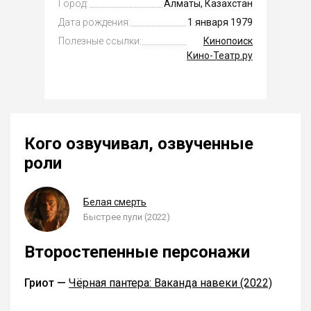
Город:
Алматы, Казахстан
Дата рождения:
1 января 1979
Полезные ссылки:
Кинопоиск
Кино-Театр.ру
Кого озвучивал, озвученные
роли
Белая смерть
Быстрее пули (2022)
Второстепенные персонажи
Гриот —
Чёрная пантера: Ваканда навеки (2022)