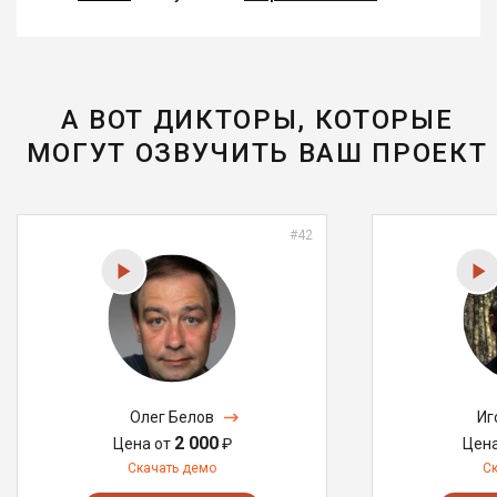
А ВОТ ДИКТОРЫ, КОТОРЫЕ
МОГУТ ОЗВУЧИТЬ ВАШ ПРОЕКТ
#42
Олег Белов
Иг
2 000
Цена от
₽
Цен
Скачать демо
С