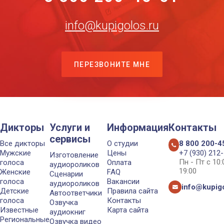
info@kupigolos.ru
ПЕРЕЗВОНИТЕ МНЕ
Дикторы
Услуги и
Информация
Контакты
сервисы
Все дикторы
О студии
8 800 200-4
Мужские
Цены
+7 (930) 212
Изготовление
Пн - Пт с 10
голоса
Оплата
аудиороликов
19:00
Женские
FAQ
Сценарии
голоса
Вакансии
аудиороликов
info@kupigo
Детские
Правила сайта
Автоответчики
голоса
Контакты
Озвучка
Известные
Карта сайта
аудиокниг
Региональные
Озвучка видео