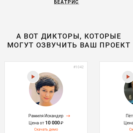
БЕАТРИС
А ВОТ ДИКТОРЫ, КОТОРЫЕ
МОГУТ ОЗВУЧИТЬ ВАШ ПРОЕКТ
#1042
Рамиля Искандер
Пёт
10 000
Цена от
₽
Цен
Скачать демо
С