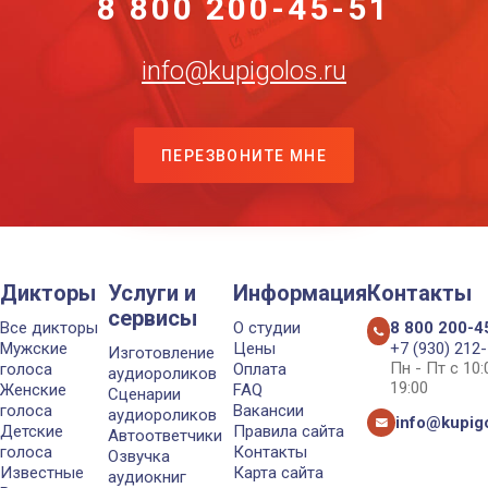
8 800 200-45-51
info@kupigolos.ru
ПЕРЕЗВОНИТЕ МНЕ
Дикторы
Услуги и
Информация
Контакты
сервисы
Все дикторы
О студии
8 800 200-4
Мужские
Цены
+7 (930) 212
Изготовление
Пн - Пт с 10
голоса
Оплата
аудиороликов
19:00
Женские
FAQ
Сценарии
голоса
Вакансии
аудиороликов
info@kupigo
Детские
Правила сайта
Автоответчики
голоса
Контакты
Озвучка
Известные
Карта сайта
аудиокниг