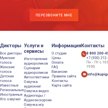
ПЕРЕЗВОНИТЕ МНЕ
Дикторы
Услуги и
Информация
Контакты
сервисы
Все дикторы
О студии
8 800 200-4
Мужские
Цены
+7 (930) 212
Изготовление
Пн - Пт с 10
голоса
Оплата
аудиороликов
19:00
Женские
FAQ
Сценарии
голоса
Вакансии
аудиороликов
info@kupigo
Детские
Правила сайта
Автоответчики
голоса
Контакты
Озвучка
Известные
Карта сайта
аудиокниг
Региональные
Озвучка видео
Иностранные
Аудиогиды /
Кто озвучил
Аудиоэкскурсии
Озвучка игр