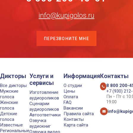
info@kupigolos.ru
ПЕРЕЗВОНИТЕ МНЕ
Дикторы
Услуги и
Информация
Контакты
сервисы
Все дикторы
О студии
8 800 200-4
Мужские
Цены
+7 (930) 212
Изготовление
Пн - Пт с 10
голоса
Оплата
аудиороликов
19:00
Женские
FAQ
Сценарии
голоса
Вакансии
аудиороликов
info@kupigo
Детские
Правила сайта
Автоответчики
голоса
Контакты
Озвучка
Известные
Карта сайта
аудиокниг
Региональные
Озвучка видео