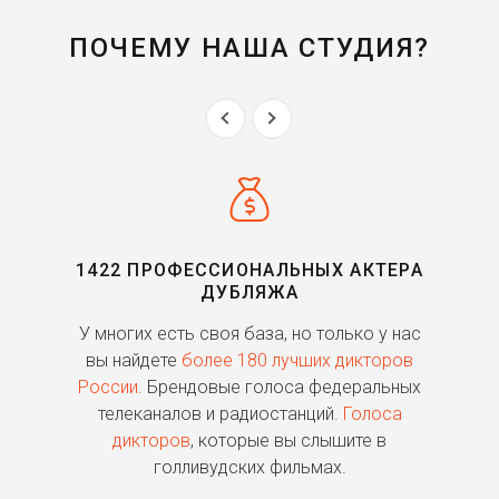
ПОЧЕМУ НАША СТУДИЯ?
1422 ПРОФЕССИОНАЛЬНЫХ АКТЕРА
ДУБЛЯЖА
ь
У многих есть своя база, но только у нас
П
го
вы найдете
более 180 лучших дикторов
России.
Брендовые голоса федеральных
о
телеканалов и радиостанций.
Голоса
дикторов
, которые вы слышите в
п
голливудских фильмах.