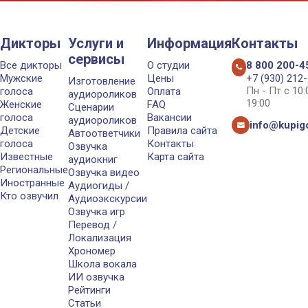
Дикторы
Услуги и
Информация
Контакты
сервисы
Все дикторы
О студии
8 800 200-4
Мужские
Цены
+7 (930) 212
Изготовление
Пн - Пт с 10
голоса
Оплата
аудиороликов
19:00
Женские
FAQ
Сценарии
голоса
Вакансии
аудиороликов
info@kupigo
Детские
Правила сайта
Автоответчики
голоса
Контакты
Озвучка
Известные
Карта сайта
аудиокниг
Региональные
Озвучка видео
Иностранные
Аудиогиды /
Кто озвучил
Аудиоэкскурсии
Озвучка игр
Перевод /
Локализация
Хрономер
Школа вокала
ИИ озвучка
Рейтинги
Статьи