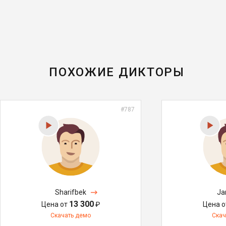
ПОХОЖИЕ ДИКТОРЫ
#787
Sharifbek
Ja
13 300
Цена от
₽
Цена 
Скачать демо
Скач