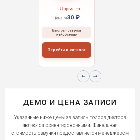
ндрей
Дарья
Даниил
30 ₽
30 ₽
30 
 от
Цена от
Цена от
ая озвучка
Быстрая озвучка
Быстрая озвуч
росетью
нейросетью
нейросетью
и в каталог
Перейти в каталог
Перейти в кат
ДЕМО И ЦЕНА ЗАПИСИ
Указанные ниже цены за запись голоса диктора
являются ориентировочными. Финальная
стоимость озвучки предоставляется менеджером