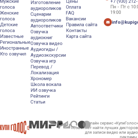
Мужские
Цены
+7 (930) 212
Изготовление
Пн - Пт с 10
голоса
Оплата
аудиороликов
19:00
Женские
FAQ
Сценарии
голоса
Вакансии
аудиороликов
info@kupigo
Детские
Правила сайта
Автоответчики
голоса
Контакты
Озвучка
Известные
Карта сайта
аудиокниг
Региональные
Озвучка видео
Иностранные
Аудиогиды /
Кто озвучил
Аудиоэкскурсии
Озвучка игр
Перевод /
Локализация
Хрономер
Школа вокала
ИИ озвучка
Рейтинги
Статьи
Онлайн сервис «КупиГолос»
позволяет найти лучших дикторов
для записи видео или аудио
рекламы.