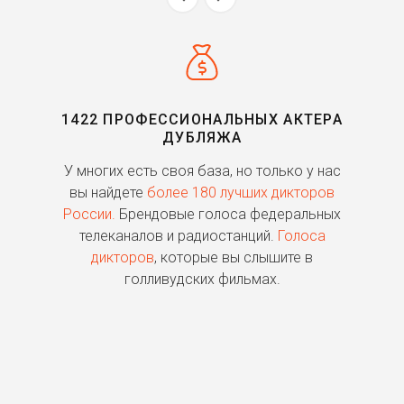
1422 ПРОФЕССИОНАЛЬНЫХ АКТЕРА
ДУБЛЯЖА
ь
У многих есть своя база, но только у нас
П
го
вы найдете
более 180 лучших дикторов
России.
Брендовые голоса федеральных
о
телеканалов и радиостанций.
Голоса
дикторов
, которые вы слышите в
п
голливудских фильмах.