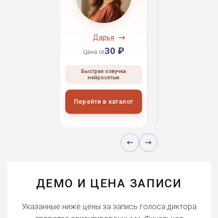
ндрей
Дарья
Даниил
30 ₽
30 ₽
30 
 от
Цена от
Цена от
ая озвучка
Быстрая озвучка
Быстрая озвуч
росетью
нейросетью
нейросетью
и в каталог
Перейти в каталог
Перейти в кат
ДЕМО И ЦЕНА ЗАПИСИ
Указанные ниже цены за запись голоса диктора