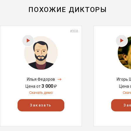
ПОХОЖИЕ ДИКТОРЫ
#308
Илья Федоров
Игорь 
3 000
Цена от
₽
Цена 
Скачать демо
Скач
Заказать
За