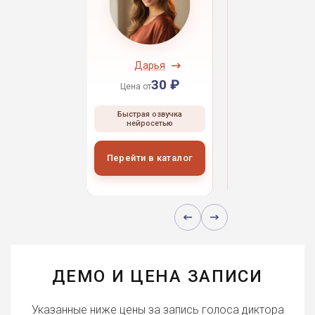
ндрей
Дарья
Даниил
30 ₽
30 ₽
30 
 от
Цена от
Цена от
ая озвучка
Быстрая озвучка
Быстрая озвуч
росетью
нейросетью
нейросетью
и в каталог
Перейти в каталог
Перейти в кат
ДЕМО И ЦЕНА ЗАПИСИ
Указанные ниже цены за запись голоса диктора