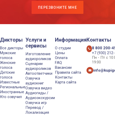
ПЕРЕЗВОНИТЕ МНЕ
Дикторы
Услуги и
Информация
Контакты
сервисы
Все дикторы
О студии
8 800 200-4
Мужские
Цены
+7 (930) 212
Изготовление
Пн - Пт с 10
голоса
Оплата
аудиороликов
19:00
Женские
FAQ
Сценарии
голоса
Вакансии
аудиороликов
info@kupigo
Детские
Правила сайта
Автоответчики
голоса
Контакты
Озвучка
Известные
Карта сайта
аудиокниг
Региональные
Озвучка видео
Иностранные
Аудиогиды /
Кто озвучил
Аудиоэкскурсии
Озвучка игр
Перевод /
Локализация