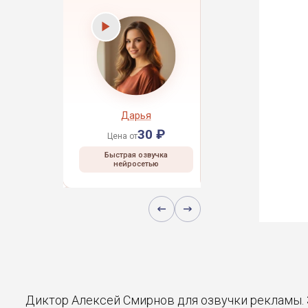
рей
Дарья
Даниил
30 ₽
30 ₽
30 ₽
Цена от
Цена от
 озвучка
Быстрая озвучка
Быстрая озвучка
сетью
нейросетью
нейросетью
Диктор Алексей Смирнов для озвучки рекламы.