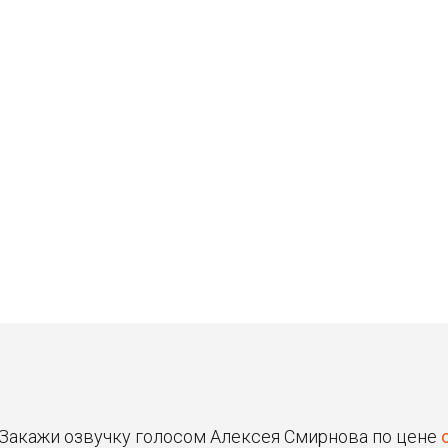
Станислав
Владимир
30 ₽
30 ₽
Цена от
Цена от
Быстрая озвучка
Быстрая озвучка
нейросетью
нейросетью
 Закажи озвучку голосом Алексея Смирнова по цене