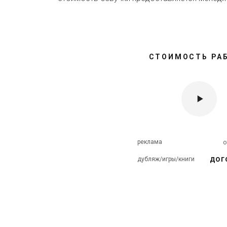
СТОИМОСТЬ РА
реклама
дог
дубляж/игры/книги