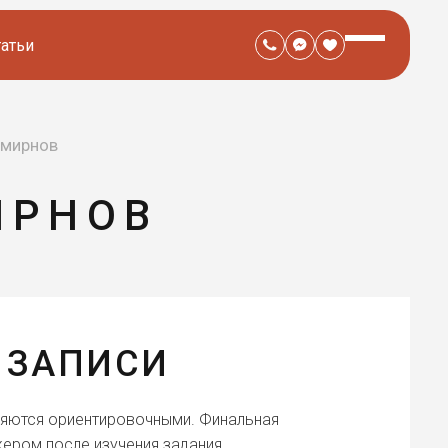
татьи
Смирнов
ИРНОВ
 ЗАПИСИ
ляются ориентировочными. Финальная
ером после изучения задания.