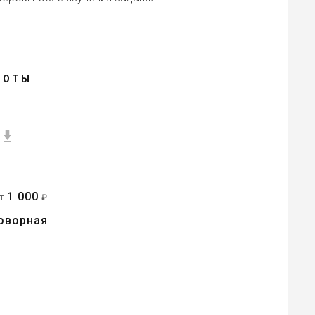
БОТЫ
1 000
от
₽
оворная