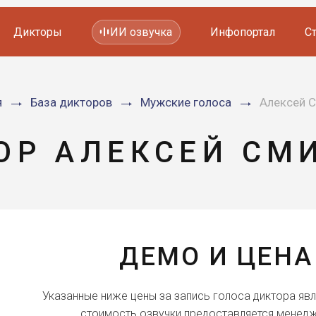
Дикторы
ИИ озвучка
Инфопортал
С
Фильмов и сериалов
я
База дикторов
Мужские голоса
Алексей 
Мультфильмов
YouTube каналов
Видеорекламы
ОР АЛЕКСЕЙ СМ
ДЕМО И ЦЕНА
Указанные ниже цены за запись голоса диктора яв
стоимость озвучки предоставляется менедж