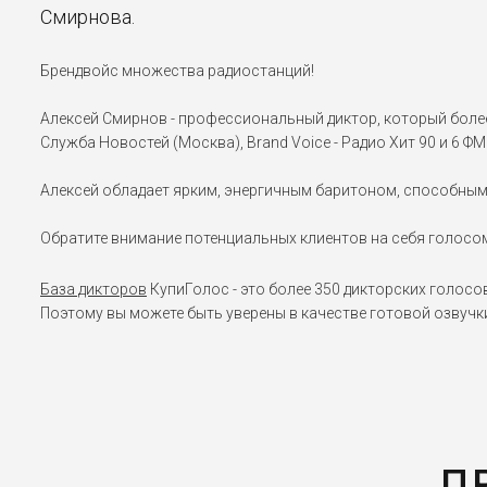
Смирнова.
Брендвойс множества радиостанций!
Алексей Смирнов - профессиональный диктор, который более 1
Служба Новостей (Москва), Brand Voice - Радио Хит 90 и 6 ФМ 
Алексей обладает ярким, энергичным баритоном, способным р
Обратите внимание потенциальных клиентов на себя голосо
База дикторов
КупиГолос - это более 350 дикторских голосо
Поэтому вы можете быть уверены в качестве готовой озвучк
П