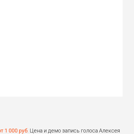
Илья
Роман
30 ₽
30 ₽
Цена от
Цена от
Быстрая озвучка
Быстрая озвучка
нейросетью
нейросетью
от 1 000 руб
. Цена и демо запись голоса Алексея