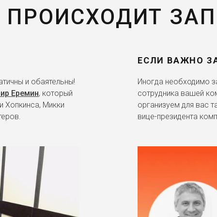
 ПРОИСХОДИТ ЗА
ЕСЛИ ВАЖНО З
тичны и обаятельны!
Иногда необходимо за
ир Еремин
, который
сотрудника вашей ко
и Хопкинса, Микки
организуем для вас т
теров.
вице-президента комп