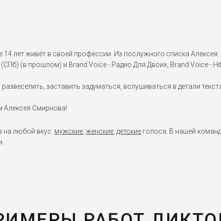
4 лет живёт в своей профессии. Из послужного списка Алексея: Bra
(СПб) (в прошлом) и Brand Voice - Радио Для Двоих, Brand Voice - H
азвеселить, заставить задуматься, вслушиваться в детали текста
м Алексея Смирнова!
в на любой вкус:
мужские
,
женские
,
детские
голоса. В нашей команд
и.
РИМЕРЫ РАБОТ ДИКТО