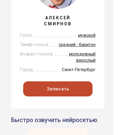
АЛЕКСЕЙ
СМИРНОВ
Голос:
мужской
Тембр голоса:
средний - баритон
Возраст голоса:
молодежный
взрослый
Город:
Санкт-Петербург
Записать
Быстро озвучить нейросетью