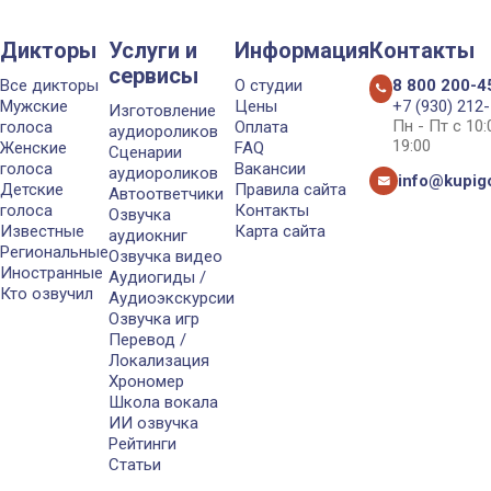
Дикторы
Услуги и
Информация
Контакты
сервисы
Все дикторы
О студии
8 800 200-4
Мужские
Цены
+7 (930) 212
Изготовление
Пн - Пт с 10
голоса
Оплата
аудиороликов
19:00
Женские
FAQ
Сценарии
голоса
Вакансии
аудиороликов
info@kupigo
Детские
Правила сайта
Автоответчики
голоса
Контакты
Озвучка
Известные
Карта сайта
аудиокниг
Региональные
Озвучка видео
Иностранные
Аудиогиды /
Кто озвучил
Аудиоэкскурсии
Озвучка игр
Перевод /
Локализация
Хрономер
Школа вокала
ИИ озвучка
Рейтинги
Статьи