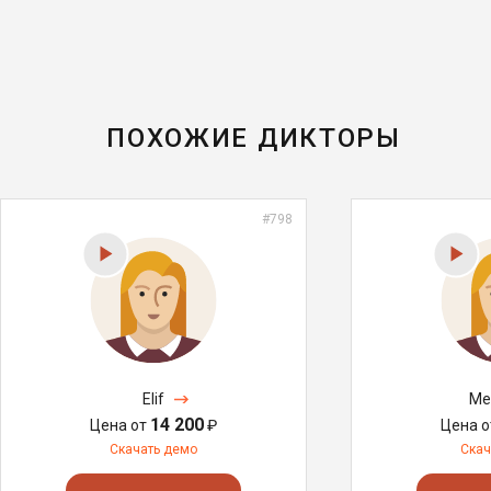
ПОХОЖИЕ ДИКТОРЫ
#798
Elif
Me
14 200
Цена от
₽
Цена 
Скачать демо
Скач