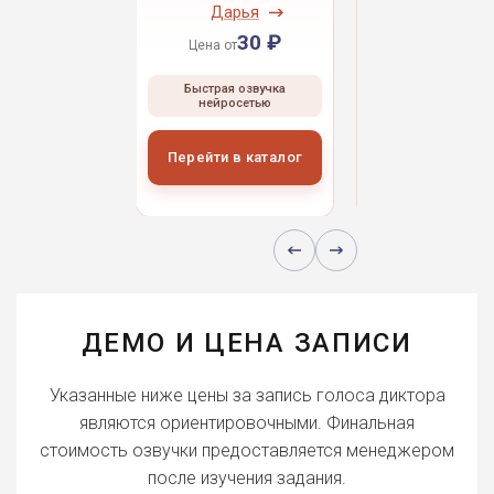
ндрей
Дарья
Даниил
30 ₽
30 ₽
30 
 от
Цена от
Цена от
ая озвучка
Быстрая озвучка
Быстрая озвуч
росетью
нейросетью
нейросетью
и в каталог
Перейти в каталог
Перейти в кат
ДЕМО И ЦЕНА ЗАПИСИ
Указанные ниже цены за запись голоса диктора
являются ориентировочными. Финальная
стоимость озвучки предоставляется менеджером
после изучения задания.