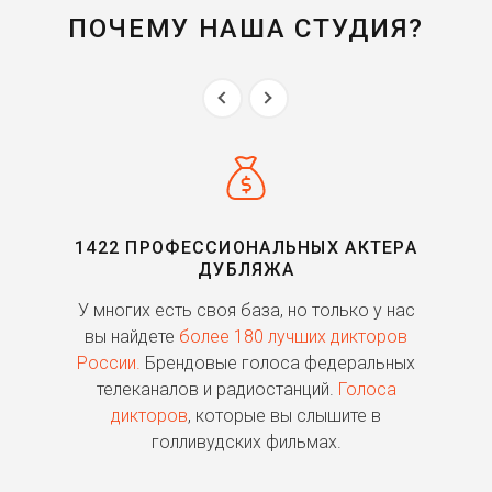
ПОЧЕМУ НАША СТУДИЯ?
1422 ПРОФЕССИОНАЛЬНЫХ АКТЕРА
ДУБЛЯЖА
ь
У многих есть своя база, но только у нас
П
го
вы найдете
более 180 лучших дикторов
России.
Брендовые голоса федеральных
о
телеканалов и радиостанций.
Голоса
дикторов
, которые вы слышите в
п
голливудских фильмах.