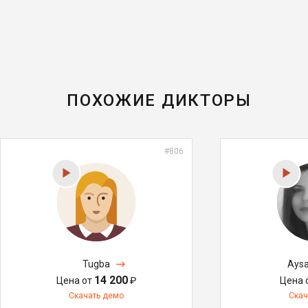
ПОХОЖИЕ ДИКТОРЫ
#806
Tugba
Aysa
14 200
Цена от
₽
Цена 
Скачать демо
Скач