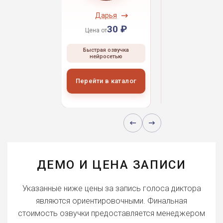
ндрей
Дарья
Даниил
30 ₽
30 ₽
30 
 от
Цена от
Цена от
ая озвучка
Быстрая озвучка
Быстрая озвуч
росетью
нейросетью
нейросетью
и в каталог
Перейти в каталог
Перейти в кат
ДЕМО И ЦЕНА ЗАПИСИ
Указанные ниже цены за запись голоса диктора
являются ориентировочными. Финальная
стоимость озвучки предоставляется менеджером