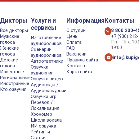
Дикторы
Услуги и
Информация
Контакты
сервисы
Все дикторы
О студии
8 800 200-4
Мужские
Цены
+7 (930) 212
Изготовление
Пн - Пт с 10
голоса
Оплата
аудиороликов
19:00
Женские
FAQ
Сценарии
голоса
Вакансии
аудиороликов
info@kupigo
Детские
Правила сайта
Автоответчики
голоса
Контакты
Озвучка
Известные
Карта сайта
аудиокниг
Региональные
Озвучка видео
Иностранные
Аудиогиды /
Кто озвучил
Аудиоэкскурсии
Озвучка игр
Перевод /
Локализация
Хрономер
Школа вокала
ИИ озвучка
Рейтинги
Статьи