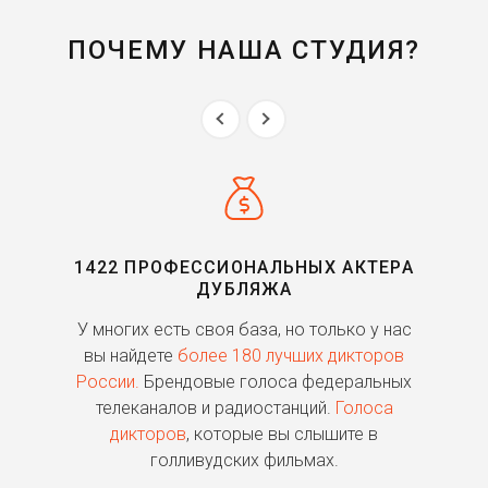
ПОЧЕМУ НАША СТУДИЯ?
1422 ПРОФЕССИОНАЛЬНЫХ АКТЕРА
ДУБЛЯЖА
ь
У многих есть своя база, но только у нас
П
го
вы найдете
более 180 лучших дикторов
России.
Брендовые голоса федеральных
о
телеканалов и радиостанций.
Голоса
дикторов
, которые вы слышите в
п
голливудских фильмах.