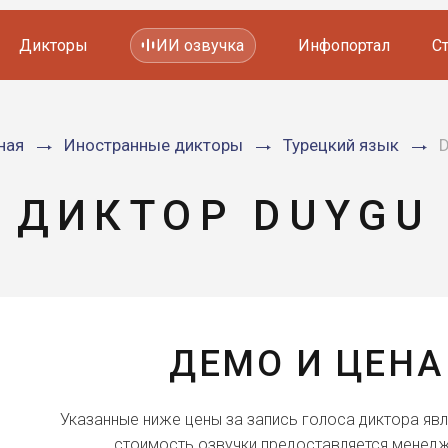
Дикторы
ИИ озвучка
Инфопортал
С
Фильмов и сериалов
ная
Иностранные дикторы
Турецкий язык
D
Мультфильмов
YouTube каналов
Видеорекламы
ДИКТОР DUYGU
ДЕМО И ЦЕНА
Указанные ниже цены за запись голоса диктора яв
стоимость озвучки предоставляется менедж