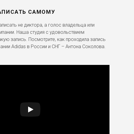
АПИСАТЬ САМОМУ
писать не диктора, а голос владельца или
мпании. Наша студия с удовольствием
акую запись. Посмотрите, как проходила запись
ании Adidas в России и СНГ – Антона Соколова.