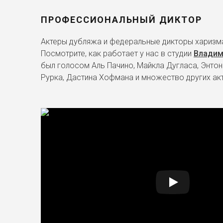
ПРОФЕССИОНАЛЬНЫЙ ДИКТОР
Актеры дубляжа и федеральные дикторы харизма
Посмотрите, как работает у нас в студии
Владим
был голосом Аль Пачино, Майкла Дугласа, Энтон
Рурка, Дастина Хофмана и множество других ак