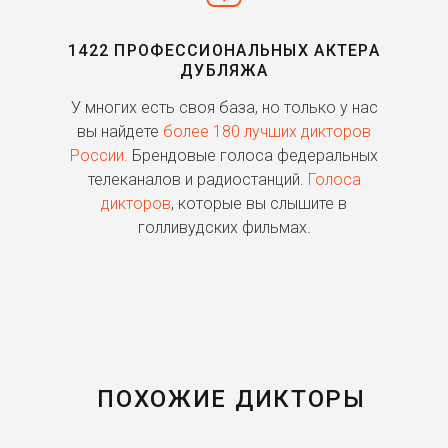
1422 ПРОФЕССИОНАЛЬНЫХ АКТЕРА
ДУБЛЯЖА
ь
У многих есть своя база, но только у нас
П
го
вы найдете
более 180 лучших дикторов
России.
Брендовые голоса федеральных
о
телеканалов и радиостанций.
Голоса
дикторов
, которые вы слышите в
п
голливудских фильмах.
ПОХОЖИЕ ДИКТОРЫ