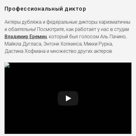
Профессиональный диктор
Актеры дубляжа и федеральные дикторы харизматичны
и обаятельны! Посмотрите, как работает у нас в студии
Владимир Еремин
, который был голосом Аль Пачино,
Майкла Дугласа, Энтони Хопкинса, Микки Рурка,
Дастина Хофмана и множество других актеров.