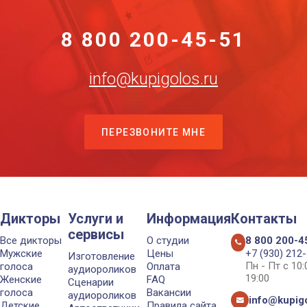
8 800 200-45-51
info@kupigolos.ru
ПЕРЕЗВОНИТЕ МНЕ
Дикторы
Услуги и
Информация
Контакты
сервисы
Все дикторы
О студии
8 800 200-4
Мужские
Цены
+7 (930) 212
Изготовление
Пн - Пт с 10
голоса
Оплата
аудиороликов
19:00
Женские
FAQ
Сценарии
голоса
Вакансии
аудиороликов
info@kupigo
Детские
Правила сайта