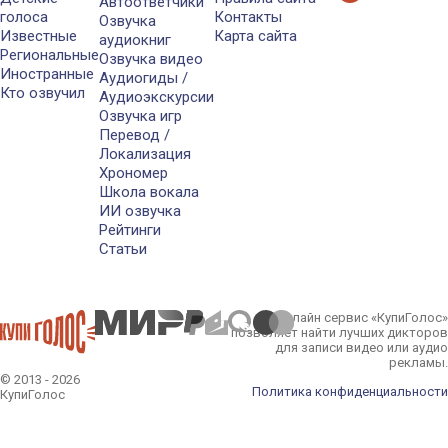
Автоответчики
голоса
Контакты
Озвучка
Известные
Карта сайта
аудиокниг
Региональные
Озвучка видео
Иностранные
Аудиогиды /
Кто озвучил
Аудиоэкскурсии
Озвучка игр
Перевод /
Локализация
Хрономер
Школа вокала
ИИ озвучка
Рейтинги
Статьи
Онлайн сервис «КупиГолос»
позволяет найти лучших дикторов
для записи видео или аудио
рекламы.
© 2013 - 2026
Политика конфиденциальности
КупиГолос