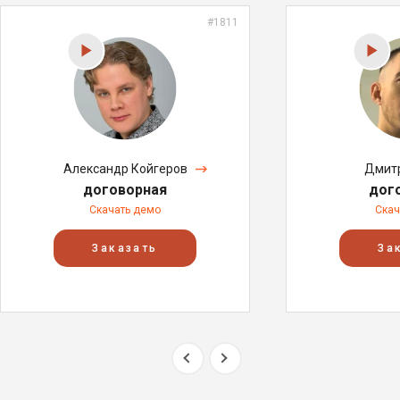
#1811
Александр Койгеров
Дмитр
договорная
дог
Скачать демо
Скач
Заказать
За