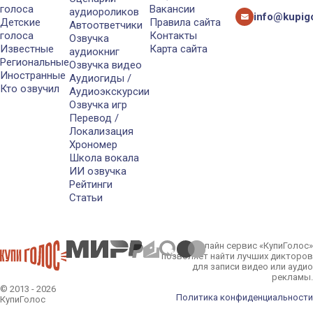
голоса
Вакансии
аудиороликов
info@kupigo
Детские
Правила сайта
Автоответчики
голоса
Контакты
Озвучка
Известные
Карта сайта
аудиокниг
Региональные
Озвучка видео
Иностранные
Аудиогиды /
Кто озвучил
Аудиоэкскурсии
Озвучка игр
Перевод /
Локализация
Хрономер
Школа вокала
ИИ озвучка
Рейтинги
Статьи
Онлайн сервис «КупиГолос»
позволяет найти лучших дикторов
для записи видео или аудио
рекламы.
© 2013 - 2026
Политика конфиденциальности
КупиГолос