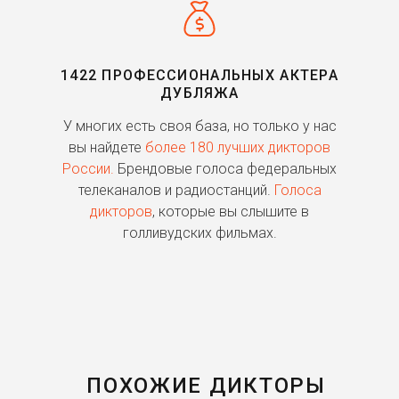
1422 ПРОФЕССИОНАЛЬНЫХ АКТЕРА
ДУБЛЯЖА
ь
У многих есть своя база, но только у нас
П
го
вы найдете
более 180 лучших дикторов
России.
Брендовые голоса федеральных
о
телеканалов и радиостанций.
Голоса
дикторов
, которые вы слышите в
п
голливудских фильмах.
ПОХОЖИЕ ДИКТОРЫ