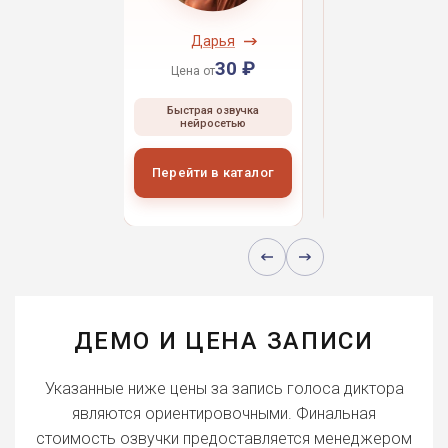
ндрей
Дарья
Даниил
30 ₽
30 ₽
30 
 от
Цена от
Цена от
ая озвучка
Быстрая озвучка
Быстрая озвуч
росетью
нейросетью
нейросетью
и в каталог
Перейти в каталог
Перейти в кат
ДЕМО И ЦЕНА ЗАПИСИ
Указанные ниже цены за запись голоса диктора
являются ориентировочными. Финальная
стоимость озвучки предоставляется менеджером