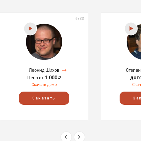
#333
Леонид Шихов
Степан
1 000
дог
Цена от
₽
Скачать демо
Скач
Заказать
За